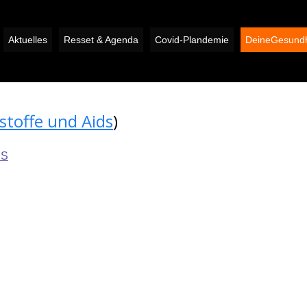
Aktuelles
Resset & Agenda
Covid-Plandemie
DeineGesundh
stoffe und Aids
)
DS