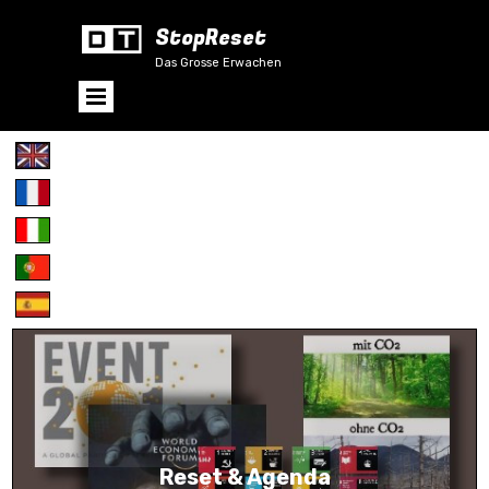
StopReset
Das Grosse Erwachen
Reset & Agenda