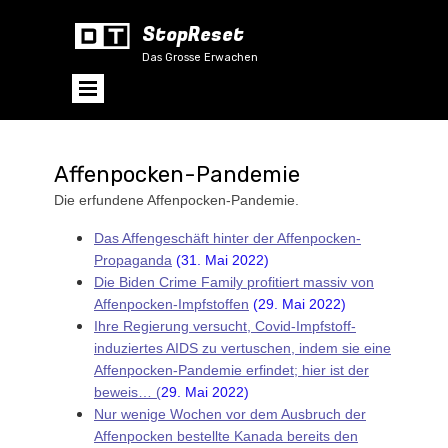
StopReset
Das Grosse Erwachen
Affenpocken-Pandemie
Die erfundene Affenpocken-Pandemie.
Das Affengeschäft hinter der Affenpocken-
Propaganda
(31. Mai 2022)
Die Biden Crime Family profitiert massiv von
Affenpocken-Impfstoffen
(29. Mai 2022)
Ihre Regierung versucht, Covid-Impfstoff-
induziertes AIDS zu vertuschen, indem sie eine
Affenpocken-Pandemie erfindet; hier ist der
beweis…
(
29. Mai 2022)
Nur wenige Wochen vor dem Ausbruch der
Affenpocken bestellte Kanada bereits den