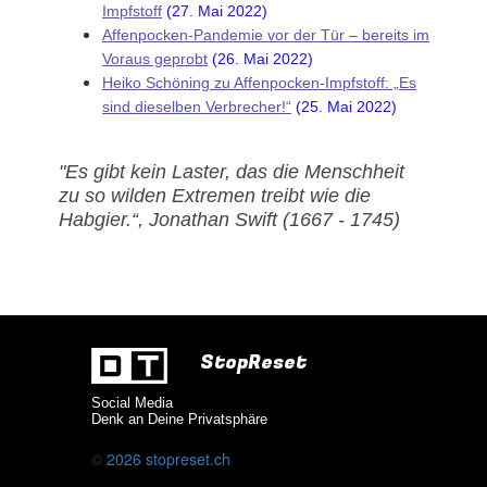
Impfstoff
(27. Mai 2022)
Affenpocken-Pandemie vor der Tür – bereits im
Voraus geprobt
(26. Mai 2022)
Heiko Schöning zu Affenpocken-Impfstoff: „Es
sind dieselben Verbrecher!“
(25. Mai 2022)
"Es gibt kein Laster, das die Menschheit
zu so wilden Extremen treibt wie die
Habgier.“, Jonathan Swift (1667 - 1745)
StopReset
Social Media
Denk an Deine Privatsphäre
©
2026
stopreset.ch