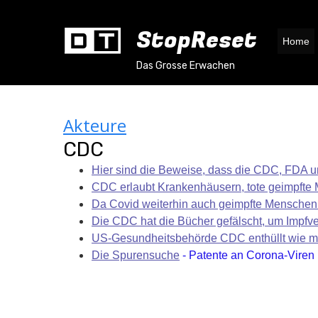
StopReset
Home
Das Grosse Erwachen
Akteure
CDC
Hier sind die Beweise, dass die CDC, FDA u
CDC erlaubt Krankenhäusern, tote geimpfte M
Da Covid weiterhin auch geimpfte Menschen i
Die CDC hat die Bücher gefälscht, um Impfv
US-Gesundheitsbehörde CDC enthüllt wie m
Die Spurensuche
- Patente an Corona-Viren