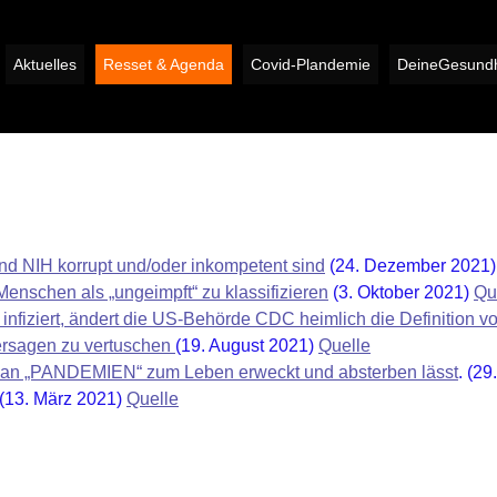
Aktuelles
Resset & Agenda
Covid-Plandemie
DeineGesundh
nd NIH korrupt und/oder inkompetent sind
(24. Dezember 2021
enschen als „ungeimpft“ zu klassifizieren
(3. Oktober 2021)
Qu
nfiziert, ändert die US-Behörde CDC heimlich die Definition vo
ersagen zu vertuschen
(19. August 2021)
Quelle
an „PANDEMIEN“ zum Leben erweckt und absterben lässt
. (2
 (13. März 2021)
Quelle