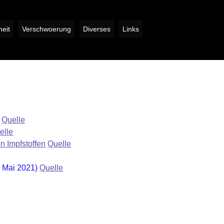
eit
Verschwoerung
Diverses
Links
)
Quelle
elle
n Impfstoffen
Quelle
9. Mai 2021)
Quelle