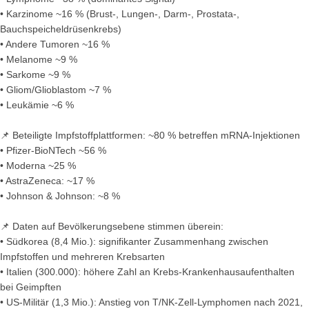
• Karzinome ~16 % (Brust-, Lungen-, Darm-, Prostata-,
Bauchspeicheldrüsenkrebs)
• Andere Tumoren ~16 %
• Melanome ~9 %
• Sarkome ~9 %
• Gliom/Glioblastom ~7 %
• Leukämie ~6 %
📌 Beteiligte Impfstoffplattformen: ~80 % betreffen mRNA-Injektionen
• Pfizer-BioNTech ~56 %
• Moderna ~25 %
• AstraZeneca: ~17 %
• Johnson & Johnson: ~8 %
📌 Daten auf Bevölkerungsebene stimmen überein:
• Südkorea (8,4 Mio.): signifikanter Zusammenhang zwischen
Impfstoffen und mehreren Krebsarten
• Italien (300.000): höhere Zahl an Krebs-Krankenhausaufenthalten
bei Geimpften
• US-Militär (1,3 Mio.): Anstieg von T/NK-Zell-Lymphomen nach 2021,