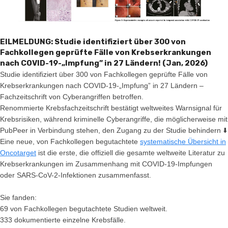
EILMELDUNG: Studie identifiziert über 300 von
Fachkollegen geprüfte Fälle von Krebserkrankungen
nach COVID-19-„Impfung” in 27 Ländern
! (Jan, 2026)
Studie identifiziert über 300 von Fachkollegen geprüfte Fälle von
Krebserkrankungen nach COVID-19-„Impfung” in 27 Ländern –
Fachzeitschrift von Cyberangriffen betroffen.
Renommierte Krebsfachzeitschrift bestätigt weltweites Warnsignal für
Krebsrisiken, während kriminelle Cyberangriffe, die möglicherweise mit
PubPeer in Verbindung stehen, den Zugang zu der Studie behindern ⬇️
Eine neue, von Fachkollegen begutachtete
systematische Übersicht in
Oncotarget
ist die erste, die offiziell die gesamte weltweite Literatur zu
Krebserkrankungen im Zusammenhang mit COVID-19-Impfungen
oder SARS-CoV-2-Infektionen zusammenfasst.
Sie fanden:
69 von Fachkollegen begutachtete Studien weltweit.
333 dokumentierte einzelne Krebsfälle.