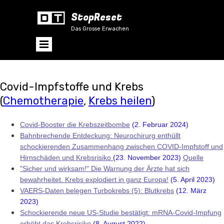
StopReset
Das Grosse Erwachen
Covid-Impfstoffe und Krebs
(
Chemotherapie
,
Krebs heilen
)
Covid-Booster die Krebszeitbombe
(2. Februar 2024)
Bahnbrechende Entdeckung: Neurochirurg enthüllt
schockierenden Zusammenhang zwischen COVID-Impfstoff und
Hirnschäden und Krebsrisiko
(23. November 2023)
Quelle
"Sicher und wirksam!" Die Warnung der Ärzte hat sich
bewahrheitet. Krebs explodiert in ganz Europa!
(5. April 2023)
VAERS-Daten belegen Turbokrebs (5): Blutkrebs
(12. März
2023)
Schockierende neue US-Studie bestätigt: mRNA-Covid-Impfung
erhöht das Krebsrisiko
(8. August 2022)