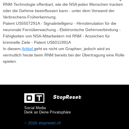
RNM-Technologie offenbart, wie die NSA jeden Menschen tracken
oder die Gehirne beeinflussen kann - unter dem Vorwand der
Verbrechens-Früherkennung.
Patent US5507291A - Signalintelligenz - Hirnstimulation für die
neuronale Fernüberwachung - Elektronische Gehirnverbindung -
Fähigkeiten von NSA-Mitarbeitern mit RNM - Anzeichen für
kriminelle Ziele - Patent US6011991A
In diesem
Artikel
geht es nicht um Graphen, jedoch wird es
vermutlich heute beim RNM bereits bei der Übertragung eine Rolle
spielen.
StopReset
Social Media
Denk an Deine Privatsphäre
©
2026
stopreset.ch