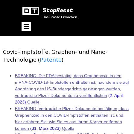
StopReset
Das Grosse Erwachen
Covid-Impfstoffe, Graphen- und Nano-
Technologie (
Patente
)
BREAKING: Die FDA bestätigt, dass Graphenoxid in den
mRNA-COVID-19-Impfstoffen enthalten ist, nachdem sie auf
Anordnung des US-Bundesgerichts gezwungen wurden,
vertrauliche Pfizer-Dokumente zu veröffentlichen
(2. April
2023)
Quelle
BREAKING: Vertrauliche Pfizer-Dokumente bestätigen, dass
Graphenoxid in den COVID-Impfstoffen enthalten ist, und
hier erfahren Sie, wie Sie es aus Ihrem Körper entfernen
können
(31. März 2023)
Quelle