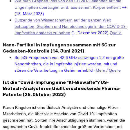
Wie man Graphen, das von den COVID-Geimpften auf die
Ungeimpften übertragen wird, aus seinem Körper entfernt
++
(13. März 2023)
Dutzende von Wissenschaftlern auf der ganzen Welt
behaupten, Graphen und Nanotechnologie in den COVID-19-
Impfstoffen entdeckt zu haben
(1. Dezember 2022)
Quelle
Nano-Partikel in Impfungen zusammen mit 5G zur
Gedanken-Kontrolle (14. Juni 2021)
Bei 5G-Frequenzen von 42,6 GHz schwingen 1,2 nm große
Nanoröhrchen, die in Impfstoffe injiziert werden, mit und
stören die Verarbeitung im Gehirn erheblich
Mehr
/
Quelle
Ist die “Covid-Impfung eine ”KI-Biowaffe"? US-
Biotech-Analystin enthüllt erschreckende Pharma-
Patente (25. Oktober 2022)
Karen Kingston ist eine Biotech-Analystin und ehemalige Pfizer-
Mitarbeiterin, die über viele Aspekte von Covid 19- Impfstoffen
geschrieben hat. Sollten ihre Anschuldigungen stimmen, wären die
sogenannten Covid-Impfstoffe eines der größten Verbrechen, mit