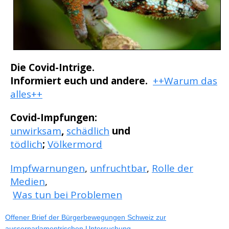
Die Covid-Intrige
.
Informiert euch und andere.
++Warum das
alles++
Covid-Impfungen:
unwirksam
,
schädlich
und
tödlich
;
Völkermord
Impfwarnungen
,
unfruchtbar
,
Rolle der
Medien
,
Was tun bei Problemen
Offener Brief der Bürgerbewegungen Schweiz zur
ausserparlamentrischen Untersuchung