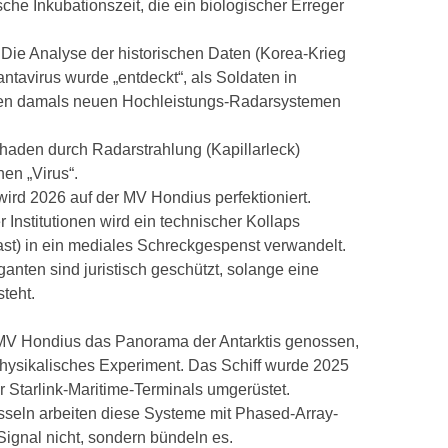
ische Inkubationszeit, die ein biologischer Erreger
Die Analyse der historischen Daten (Korea-Krieg
ntavirus wurde „entdeckt“, als Soldaten in
den damals neuen Hochleistungs-Radarsystemen
haden durch Radarstrahlung (Kapillarleck)
en „Virus“.
wird 2026 auf der MV Hondius perfektioniert.
r Institutionen wird ein technischer Kollaps
ast) in ein mediales Schreckgespenst verwandelt.
anten sind juristisch geschützt, solange eine
steht.
MV Hondius das Panorama der Antarktis genossen,
ophysikalisches Experiment. Das Schiff wurde 2025
r Starlink-Maritime-Terminals umgerüstet.
üsseln arbeiten diese Systeme mit Phased-Array-
Signal nicht, sondern bündeln es.