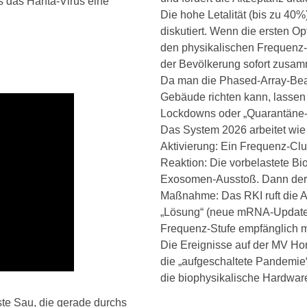
ss das Hanta-Virus eine
Die hohe Letalität (bis zu 40
diskutiert. Wenn die ersten O
den physikalischen Frequenz-S
der Bevölkerung sofort zusa
Da man die Phased-Array-Beam
Gebäude richten kann, lassen 
Lockdowns oder „Quarantäne-Zo
Das System 2026 arbeitet wie
Aktivierung: Ein Frequenz-Clu
Reaktion: Die vorbelastete Bi
Exosomen-Ausstoß. Dann der 
Maßnahme: Das RKI ruft die Al
„Lösung“ (neue mRNA-Updates)
Frequenz-Stufe empfänglich m
Die Ereignisse auf der MV Ho
die „aufgeschaltete Pandemie“
die biophysikalische Hardwar
ste Sau, die gerade durchs