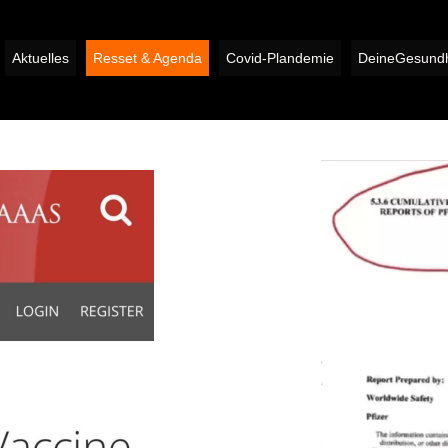
Aktuelles
Resset & Agenda
Covid-Plandemie
DeineGesundh