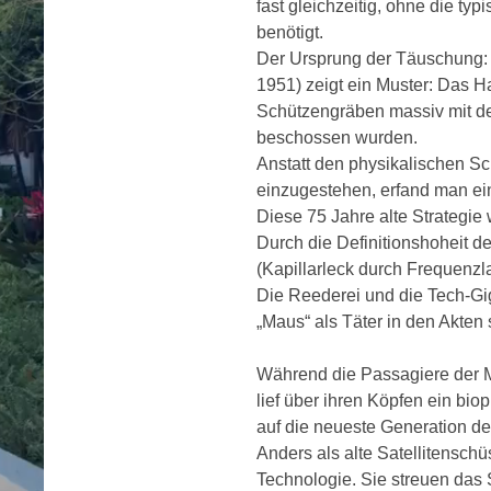
fast gleichzeitig, ohne die typ
benötigt.
Der Ursprung der Täuschung: 
1951) zeigt ein Muster: Das Ha
Schützengräben massiv mit 
beschossen wurden.
Anstatt den physikalischen Sc
einzugestehen, erfand man ein
Diese 75 Jahre alte Strategie 
Durch die Definitionshoheit de
(Kapillarleck durch Frequenzl
Die Reederei und die Tech-Gig
„Maus“ als Täter in den Akten 
Während die Passagiere der 
lief über ihren Köpfen ein bi
auf die neueste Generation de
Anders als alte Satellitensch
Technologie. Sie streuen das 