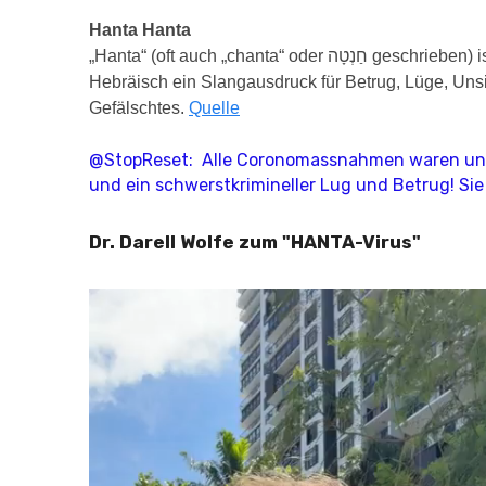
Hanta Hanta
„Hanta“ (oft auch „chanta“ oder חַנְטָה geschrieben) ist im modernen/israelischen
Hebräisch ein Slangausdruck für Betrug, Lüge, Un
Gefälschtes.
Quelle
@StopReset: Alle Coronomassnahmen waren unnö
und ein schwerstkrimineller Lug und Betrug! Sie
Dr. Darell Wolfe zum "HANTA-Virus"