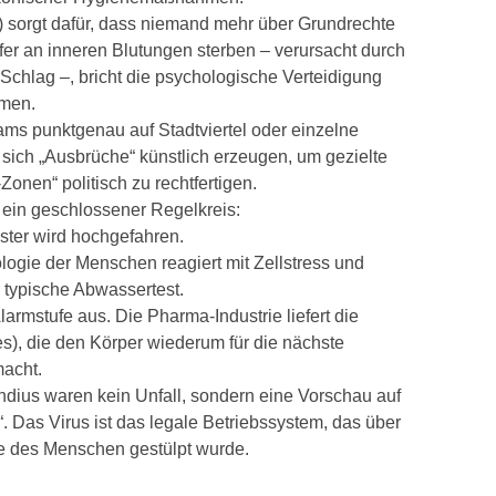
%) sorgt dafür, dass niemand mehr über Grundrechte
pfer an inneren Blutungen sterben – verursacht durch
chlag –, bricht die psychologische Verteidigung
mmen.
s punktgenau auf Stadtviertel oder einzelne
sich „Ausbrüche“ künstlich erzeugen, um gezielte
nen“ politisch zu rechtfertigen.
 ein geschlossener Regelkreis:
ster wird hochgefahren.
ologie der Menschen reagiert mit Zellstress und
typische Abwassertest.
armstufe aus. Die Pharma-Industrie liefert die
, die den Körper wiederum für die nächste
acht.
ndius waren kein Unfall, sondern eine Vorschau auf
. Das Virus ist das legale Betriebssystem, das über
e des Menschen gestülpt wurde.