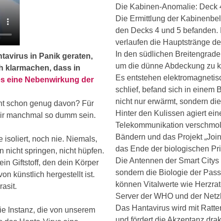
Die Kabinen-Anomalie: Deck 
Die Ermittlung der Kabinenbel
den Decks 4 und 5 befanden.
verlaufen die Hauptstränge de
In den südlichen Breitengrad
ntavirus in Panik geraten,
um die dünne Abdeckung zu 
h klarmachen, dass in
Es entstehen elektromagnetisc
s eine Nebenwirkung der
schlief, befand sich in einem
nicht nur erwärmt, sondern di
icht schon genug davon? Für
Hinter den Kulissen agiert ei
 wir manchmal so dumm sein.
Telekommunikation verschmolz
Bändern und das Projekt „Joi
isoliert, noch nie. Niemals,
das Ende der biologischen Pr
 nicht springen, nicht hüpfen.
Die Antennen der Smart Citys 
 ein Giftstoff, den dein Körper
sondern die Biologie der Pass
on künstlich hergestellt ist.
können Vitalwerte wie Herzrate
rasit.
Server der WHO und der Netz
Das Hantavirus wird mit Ratte
ie Instanz, die von unserem
und fördert die Akzeptanz d