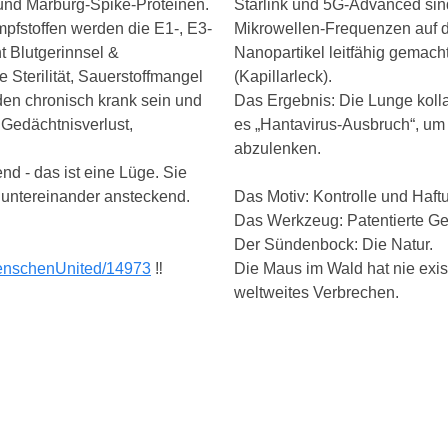
 und Marburg-Spike-Proteinen.
Starlink und 5G-Advanced sind
Impfstoffen werden die E1-, E3-
Mikrowellen-Frequenzen auf de
t Blutgerinnsel &
Nanopartikel leitfähig gemac
 Sterilität, Sauerstoffmangel
(Kapillarleck).
rden chronisch krank sein und
Das Ergebnis: Die Lunge kolla
Gedächtnisverlust,
es „Hantavirus-Ausbruch“, um
abzulenken.
nd - das ist eine Lüge. Sie
 untereinander ansteckend.
Das Motiv: Kontrolle und Haftu
Das Werkzeug: Patentierte G
Der Sündenbock: Die Natur.
menschenUnited/14973
‼️
Die Maus im Wald hat nie existi
weltweites Verbrechen.