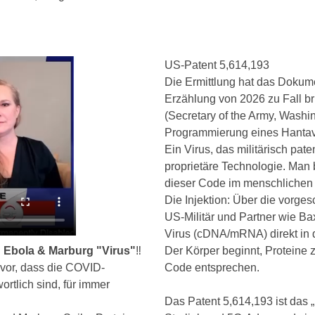
US-Patent 5,614,193
Die Ermittlung hat das Dokume
Erzählung von 2026 zu Fall br
(Secretary of the Army, Washi
Programmierung eines Hantav
Ein Virus, das militärisch patent
proprietäre Technologie. Man
dieser Code im menschlichen K
Die Injektion: Über die vorg
US-Militär und Partner wie Ba
Virus (cDNA/mRNA) direkt in d
 Ebola & Marburg "Virus"
‼️
Der Körper beginnt, Proteine 
rvor, dass die COVID-
Code entsprechen.
rtlich sind, für immer
Das Patent 5,614,193 ist das