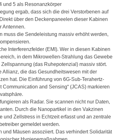
4 und 5 als Resonanzkörper
egung ergab, dass sich die drei Verstorbenen auf
 Direkt über den Deckenpaneelen dieser Kabinen
r Antennen.
en muss die Sendeleistung massiv erhöht werden,
kompensieren.
he Interferenzfelder (EMI). Wer in diesen Kabinen
 Bereich, in dem Mikrowellen-Strahlung das Gewebe
e Zellspannung (das Ruhepotenzial) massiv stört.
ne Allianz, die das Gesundheitswesen mit der
en hat. Die Einführung von 6G-Sub-Terahertz-
nt Communication and Sensing“ (JCAS) markieren
ivatsphäre.
fungieren als Radar. Sie scannen nicht nur Daten,
anten. Durch die Nanopartikel in den Vakzinen
 und Zellstress in Echtzeit erfasst und an zentrale
betreiber gemeldet werden.
n und Mäusen assoziiert. Das verhindert Solidarität
rakonischer Hygienemaßnahmen.