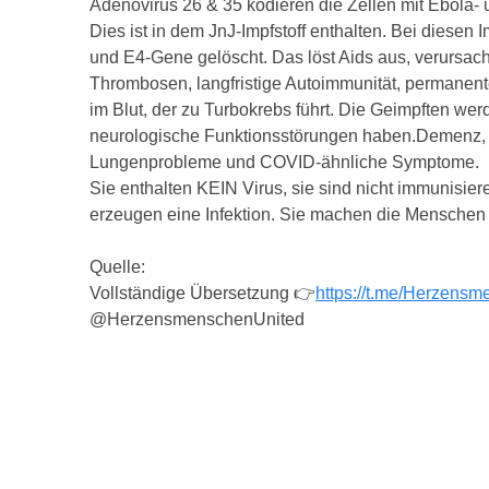
Adenovirus 26 & 35 kodieren die Zellen mit Ebola-
Dies ist in dem JnJ-Impfstoff enthalten. Bei diesen 
und E4-Gene gelöscht. Das löst Aids aus, verursach
Thrombosen, langfristige Autoimmunität, permanente
im Blut, der zu Turbokrebs führt. Die Geimpften we
neurologische Funktionsstörungen haben.Demenz, 
Lungenprobleme und COVID-ähnliche Symptome.
Sie enthalten KEIN Virus, sie sind nicht immunisiere
erzeugen eine Infektion. Sie machen die Menschen
Quelle:
Vollständige Übersetzung 👉
https://t.me/Herzens
@HerzensmenschenUnited