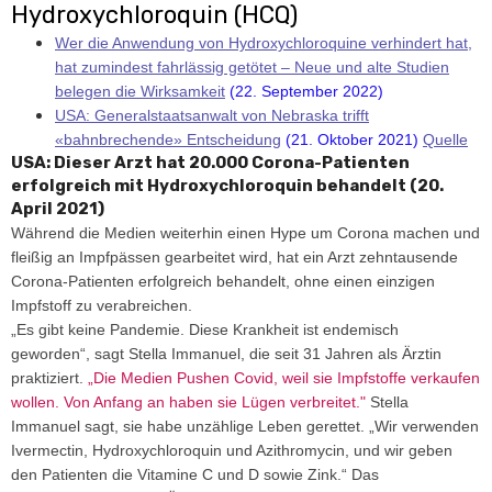
Hydroxychloroquin (HCQ)
Wer die Anwendung von Hydroxychloroquine verhindert hat,
hat zumindest fahrlässig getötet – Neue und alte Studien
belegen die Wirksamkeit
(22. September 2022)
USA: Generalstaatsanwalt von Nebraska trifft
«bahnbrechende» Entscheidung
(21. Oktober 2021)
Quelle
USA: Dieser Arzt hat 20.000 Corona-Patienten
erfolgreich mit Hydroxychloroquin behandelt (20.
April 2021)
Während die Medien weiterhin einen Hype um Corona machen und
fleißig an Impfpässen gearbeitet wird, hat ein Arzt zehntausende
Corona-Patienten erfolgreich behandelt, ohne einen einzigen
Impfstoff zu verabreichen.
„Es gibt keine Pandemie. Diese Krankheit ist endemisch
geworden“, sagt Stella Immanuel, die seit 31 Jahren als Ärztin
praktiziert.
„Die Medien Pushen Covid, weil sie Impfstoffe verkaufen
wollen. Von Anfang an haben sie Lügen verbreitet."
Stella
Immanuel sagt, sie habe unzählige Leben gerettet. „Wir verwenden
Ivermectin, Hydroxychloroquin und Azithromycin, und wir geben
den Patienten die Vitamine C und D sowie Zink.“ Das