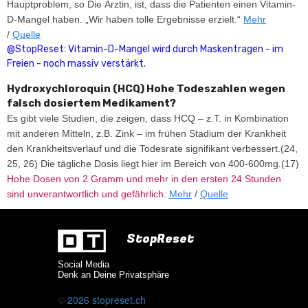
Hauptproblem, so Die Ärztin, ist, dass die Patienten einen Vitamin-
D-Mangel haben. „Wir haben tolle Ergebnisse erzielt.“
Mehr
/
Quelle
@StopReset: Vitamin-D-Mangel wird durch Maskentragen - im
Freien - noch massiv verstärkt.
Hydroxychloroquin (HCQ) Hohe Todeszahlen wegen
falsch dosiertem Medikament?
Es gibt viele Studien, die zeigen, dass HCQ – z.T. in Kombination
mit anderen Mitteln, z.B. Zink – im frühen Stadium der Krankheit
den Krankheitsverlauf und die Todesrate signifikant verbessert.(24,
25, 26) Die tägliche Dosis liegt hier im Bereich von 400-600mg.(17)
Hohe Dosen von 2 Gramm und mehr in den ersten 24 Stunden
sind unverantwortlich und gefährlich
.
Mehr
/
Quelle
StopReset
Social Media
Denk an Deine Privatsphäre
©
2026
stopreset.ch