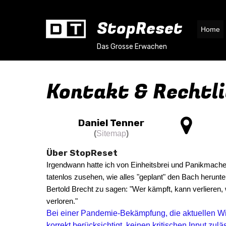
StopReset
Home
Das Grosse Erwachen
Kontakt & Rechtl

Daniel Tenner
(
Sitemap
)
Über StopReset
Irgendwann hatte ich von Einheitsbrei und Panikmache 
tatenlos zusehen, wie alles "geplant" den Bach herun
Bertold Brecht zu sagen: "Wer kämpft, kann verlieren,
verloren."
Bei einer Pandemie-Bekämpfung, die aktuellen W
korrekt berücksichtigt, keinen kritischen Input zulä