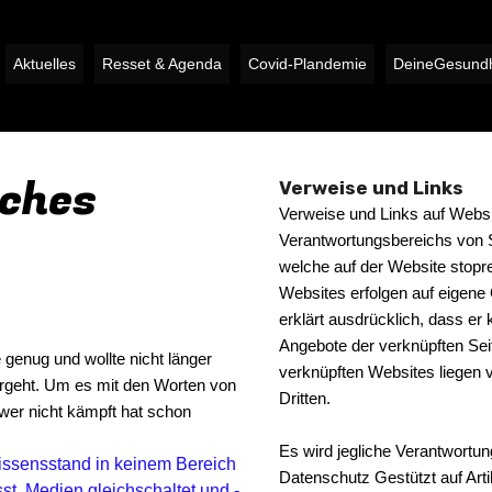
Aktuelles
Resset & Agenda
Covid-Plandemie
DeineGesundh
iches
Verweise und Links
Verweise und Links auf Websit
Verantwortungsbereichs von S
welche auf der Website stopre
Websites erfolgen auf eigene
erklärt ausdrücklich, dass er k
Angebote der verknüpften Sei
genug und wollte nicht länger
verknüpften Websites liegen v
tergeht. Um es mit den Worten von
Dritten.
 wer nicht kämpft hat schon
Es wird jegliche Verantwortun
issensstand in keinem Bereich
Datenschutz Gestützt auf Art
sst, Medien gleichschaltet und -