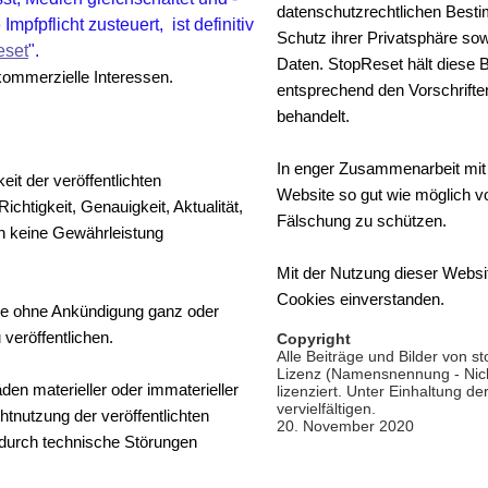
datenschutzrechtlichen Best
mpfpflicht zusteuert, ist definitiv
Schutz ihrer Privatsphäre sow
eset
".
Daten. StopReset hält diese
i kommerzielle Interessen.
entsprechend den Vorschrift
behandelt.
In enger Zusammenarbeit mit
eit der veröffentlichten
Website so gut wie möglich vo
Richtigkeit, Genauigkeit, Aktualität,
Fälschung zu schützen.
en keine Gewährleistung
Mit der Nutzung dieser Websit
Cookies einverstanden.
alte ohne Ankündigung ganz oder
 veröffentlichen.
Copyright
Alle Beiträge und Bilder von s
Lizenz (Namensnennung - Nicht
n materieller oder immaterieller
lizenziert. Unter Einhaltung d
vervielfältigen.
htnutzung der veröffentlichten
20. November 2020
 durch technische Störungen