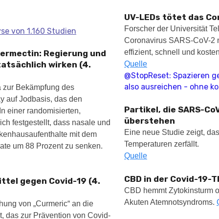
UV-LEDs tötet das Co
Forscher der Universität T
se von 1.160 Studien
Coronavirus SARS-CoV-2 mi
effizient, schnell und kost
Ivermectin: Regierung und
tatsächlich wirken (4.
Quelle
@StopReset: Spazieren ge
also ausreichen - ohne k
a zur Bekämpfung des
ay auf Jodbasis, das den
Partikel, die SARS-Co
 In einer randomisierten,
überstehen
ch festgestellt, dass nasale und
Eine neue Studie zeigt, da
nkenhausaufenthalte mit dem
Temperaturen zerfällt.
rate um 88 Prozent zu senken.
Quelle
CBD in der Covid-19-T
ttel gegen Covid-19 (4.
CBD hemmt Zytokinsturm 
Akuten Atemnotsyndroms.
hung von „Curmeric“ an die
, das zur Prävention von Covid-