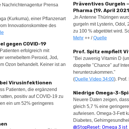
Präventives Gurgeln –
he Nachrichtenagentur Prensa
Pharma (19. April 2021
„In Antenne Thüringen wurd
ga (Kurkuma), einer Pflanzenart
gurgeln mit Lysterin, Odol
vom Innovationskomitee des
zu 100 % abgetötet wird. S
le
Mehr
++ /
Quelle
tel gegen COVID-19
atienten erfolgreich mit
Prof. Spitz empfielt V
r vernebeltem Peroxid, Jod,
"Bei zuwenig Vitamin D (u
m Ozon behandelt. Keiner ist an
doppelte "Chance" auf Inte
herunterzukommen."
(
Quelle Video 34:00
). Prof
 bei Virusinfektionen
ss Patienten, die ergänzend
Niedrige Omega-3-Spie
atten, positiv auf COVID-19 zu
Neuere Daten zeigen, das
tten ein um 52% geringeres
gleich 5,7 % eine geringer
aufwiesen. Omega-3-Fett ka
Diabetes, Gehirngesundhei
nen
@StopReset: Omega 3 ist e