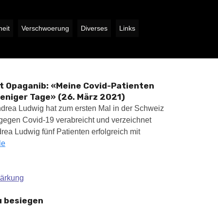
eit
Verschwoerung
Diverses
Links
et Opaganib: «Meine Covid-Patienten
weniger Tage» (26. März 2021)
ndrea Ludwig hat zum ersten Mal in der Schweiz
gegen Covid-19 verabreicht und verzeichnet
rea Ludwig fünf Patienten erfolgreich mit
le
tärkung
u besiegen