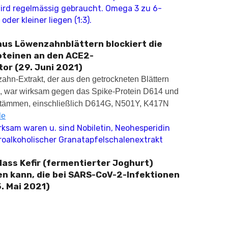
ird regelmässig gebraucht. Omega 3 zu 6-
 oder kleiner liegen (1:3).
us Löwenzahnblättern blockiert die
oteinen an den ACE2-
or (29. Juni 2021)
hn-Extrakt, der aus den getrockneten Blättern
, war wirksam gegen das Spike-Protein D614 und
Stämmen, einschließlich D614G, N501Y, K417N
le
rksam waren u. sind Nobiletin, Neohesperidin
droalkoholischer Granatapfelschalenextrakt
ass Kefir (fermentierter Joghurt)
n kann, die bei SARS-CoV-2-Infektionen
. Mai 2021)