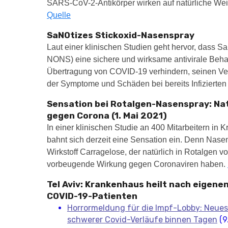
SARS-CoV-2-Antikörper wirken auf natürliche Wei
Quelle
SaNOtizes Stickoxid-Nasenspray
Laut einer klinischen Studien geht hervor, dass S
NONS) eine sichere und wirksame antivirale Behand
Übertragung von COVID-19 verhindern, seinen Ve
der Symptome und Schäden bei bereits Infizierten
Sensation bei Rotalgen-Nasenspray: Natü
gegen Corona (1. Mai 2021)
In einer klinischen Studie an 400 Mitarbeitern in 
bahnt sich derzeit eine Sensation ein. Denn Nasen
Wirkstoff Carragelose, der natürlich in Rotalgen 
vorbeugende Wirkung gegen Coronaviren haben.
Tel Aviv: Krankenhaus heilt nach eigen
COVID-19-Patienten
Horrormeldung für die Impf-Lobby: Neues
schwerer Covid-Verläufe binnen Tagen
(9