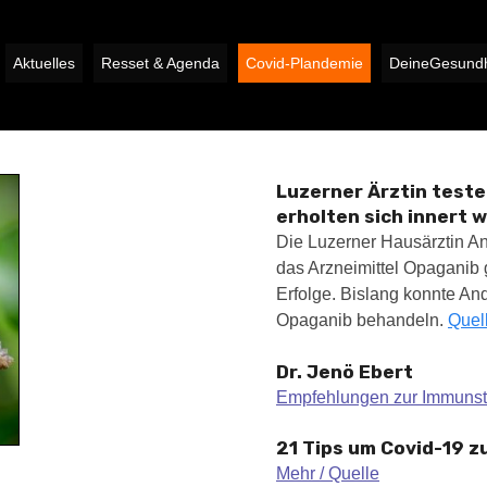
Aktuelles
Resset & Agenda
Covid-Plandemie
DeineGesundh
Luzerner Ärztin test
erholten sich innert 
Die Luzerner Hausärztin A
das Arzneimittel Opaganib 
Erfolge. Bislang konnte And
Opaganib behandeln.
Quel
Dr. Jenö Ebert
Empfehlungen zur Immuns
21 Tips um Covid-19 z
Mehr /
Quelle