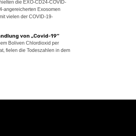
erhielten die EXO-CD24-COVID-
D24-angereicherten Exosomen
mit vielen der COVID-19-
andlung von „Covid-19“
hdem Boliven Chlordioxid per
t, fielen die Todeszahlen in dem