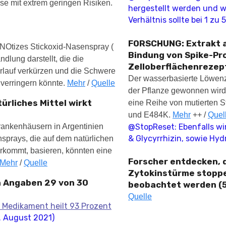
se mit extrem geringen Risiken.
hergestellt werden und w
Verhältnis sollte bei 1 zu 5
FORSCHUNG: Extrakt a
aNOtizes Stickoxid-Nasenspray (
Bindung von Spike-Pr
lung darstellt, die die
Zelloberflächenrezept
rlauf verkürzen und die Schwere
Der wasserbasierte Löwenza
 verringern könnte.
Mehr
/
Quelle
der Pflanze gewonnen wird
rliches Mittel wirkt
eine Reihe von mutierten 
und E484K.
Mehr
++ /
Quel
Krankenhäusern in Argentinien
@StopReset: Ebenfalls wi
& Glycyrrhizin, sowie Hy
sprays, die auf dem natürlichen
vorkommt, basieren, könnten eine
Forscher entdecken, d
Mehr
/
Quelle
Zytokinstürme stoppe
en Angaben 29 von 30
beobachtet werden (5
Quelle
 Medikament heilt 93 Prozent
. August 2021)