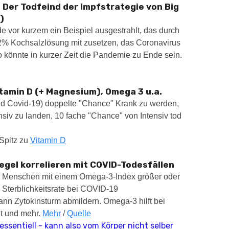
 Der Todfeind der Impfstrategie von Big
)
e vor kurzem ein Beispiel ausgestrahlt, das durch
, 2% Kochsalzlösung mit zusetzen, das Coronavirus
o könnte in kurzer Zeit die Pandemie zu Ende sein.
itamin D (+ Magnesium), Omega 3 u.a.
nd Covid-19) doppelte "Chance" Krank zu werden,
nsiv zu landen, 10 fache "Chance" von Intensiv tod
. Spitz zu
Vitamin D
gel korrelieren mit COVID-Todesfällen
s Menschen mit einem Omega-3-Index größer oder
e Sterblichkeitsrate bei COVID-19
nn Zytokinsturm abmildern. Omega-3 hilft bei
t und mehr.
Mehr
/
Quelle
ssentiell - kann also vom Körper nicht selber