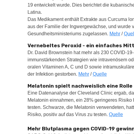
19 entwickelt wurde. Dies berichtet die kubanisc
Latina.
Das Medikament enthält Extrakte aus Curcuma lon
aus der Familie der Ingwergewächse, und wurde 
Gesundheitsministeriums zugelassen.
Mehr
/
Quel
Vernebeltes Peroxid - ein einfaches Mit
Dr. David Brownstein hat mehr als 230 COVID-19-P
immunstärkenden Strategien wie intravenösem ode
oralen Vitaminen A, C und D sowie intramuskuläre
der Infektion gestorben.
Mehr
/
Quelle
Melatonin spielt nachweislich eine Rolle
Eine Datenanalyse der Cleveland Clinic ergab, da
Melatonin einnahmen, ein 28% geringeres Risiko h
testen. Schwarze, die Melatonin verwendeten, ha
Risiko, positiv auf das Virus zu testen.
Quelle
Mehr Blutplasma gegen COVID-19 gewin