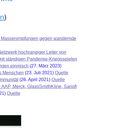
en
)
el Massenimpfungen gegen wandernde
Netzwerk hochrangiger Leiter von
 mit ständigen Pandemie-Kriegsspielen
ungen einmisch
(27. März 2023)
es Menschen
(23. Juli 2021)
Quelle
immunität
(26. April 2021)
Quelle
AAP, Merck, GlaxoSmithKline, Sanofi
021)
Quelle