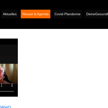
Aktuelles
Resset & Agenda
Covid-Plandemie
DeineGesundh
r WHO