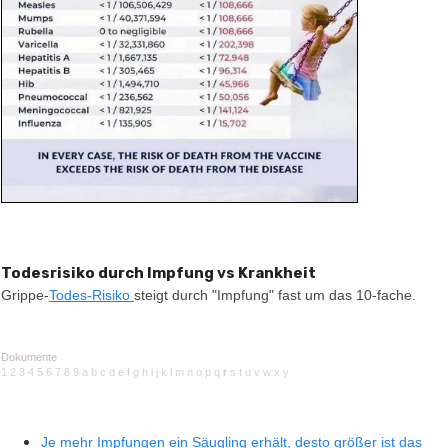
Todesrisiko durch Impfung vs Krankheit
Grippe-
Todes-Risiko
steigt durch "Impfung" fast um das 10-fache.
Dokumente
1
2
3
4
5
6
7
8
9
a
b
c
d
e
f
g
h
i
j
k
l
m
n
o
p
q
r
s
t
u
v
w
x
y
Je mehr Impfungen ein Säugling erhält, desto größer ist das