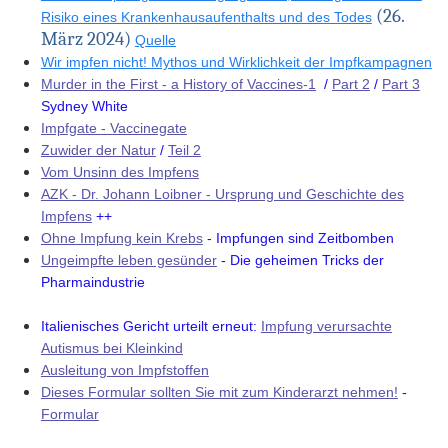
(26.
Risiko eines Krankenhausaufenthalts und des Todes
März 2024)
Quelle
Wir impfen nicht! Mythos und Wirklichkeit der Impfkampagnen
Murder in the First - a History of Vaccines-1
/
Part 2
/
Part 3
Sydney White
Impfgate - Vaccinegate
Zuwider der Natur
/
Teil 2
Vom Unsinn des Impfens
AZK - Dr. Johann Loibner - Ursprung und Geschichte des
Impfens
++
Ohne Impfung kein Krebs
- Impfungen sind Zeitbomben
Ungeimpfte leben gesünder
- Die geheimen Tricks der
Pharmaindustrie
Italienisches Gericht urteilt erneut:
Impfung verursachte
Autismus bei Kleinkind
Ausleitung von Impfstoffen
Dieses Formular sollten Sie mit zum Kinderarzt nehmen!
-
Formular