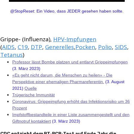
@StopReset: Ein Video, dass JEDER gesehen haben sollte.
Grippe- (Influenza),
HPV-Impfungen
(
AIDS
,
C19
,
DTP
,
Generelles
,
Pocken
,
Polio
,
SIDS
,
Tetanus
)
Professor lässt Bombe platzen und entlarvt Grippeimpfungen
(3. März 2023)
«Es geht nicht darum, die Menschen zu heilen» - Die
Perspektive einer ehemaligen Pharmareferentin.
(3. August
2021)
Quelle
Trügerische Immunität
Coronavirus: Grippeimpfung erhöht das Infektionsrisiko um 36
Prozent
Impfstoffbestandteile in einer Liste zusammengestellt und den
Giftnotruf kontaktiert
(3. März 2023)
CDC entzieht dem RT-PCR-Test auf Ende Jahr die