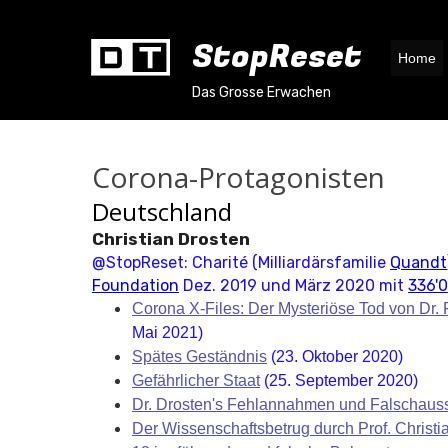
StopReset
Home
Das Grosse Erwachen
Corona-Protagonisten
Deutschland
Christian Drosten
@StopReset: Charité (Milliardärsfamilie
Quandt
Foundation
Dez. 2019 und März 2020 mit
336'0
Corona X-Files: Der Mysteriöse Tod von Dr. 
Mai 2021)
Spätes Geständnis
(23. Oktober 2020)
Gefährlicher Staat
(25. September 2020)
Dr. Drosten's Fehlannahmen und Falschau
Der Wissenschaftsbetrug durch Prof. Christi