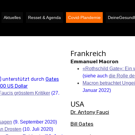
Aktuelles
Resset & Agenda
Covid-Plandemie
DeineGesundh
Frankreich
Emmanuel Macron
«Rothschild Gate»: Ein 
(siehe auch
die Rolle de
) unterstützt durch
Gates
Macron betrachtet Ungei
00 US Dollar
Januar 2022)
Faucis grösstem Kritiker
(27.
USA
Dr. Antony Fauci
ssagen
(9. September 2020)
Bill Gates
an Drosten
(10. Juli 2020)