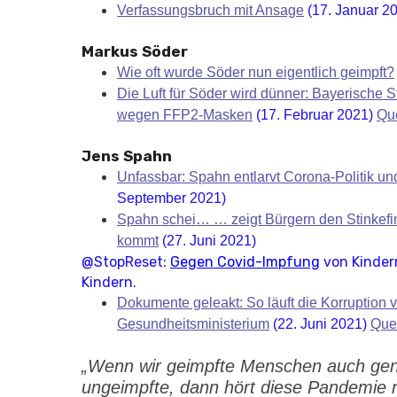
Verfassungsbruch mit Ansage
(17. Januar 2
Markus Söder
Wie oft wurde Söder nun eigentlich geimpft?
Die Luft für Söder wird dünner: Bayerische St
wegen FFP2-Masken
(17. Februar 2021)
Qu
Jens Spahn
Unfassbar: Spahn entlarvt Corona-Politik u
September 2021)
Spahn schei… … zeigt Bürgern den Stinkefing
kommt
(27. Juni 2021)
@StopReset:
Gegen Covid-Impfung
von Kinder
Kindern.
Dokumente geleakt: So läuft die Korruption
Gesundheitsministerium
(22. Juni 2021)
Que
„Wenn wir geimpfte Menschen auch gen
ungeimpfte, dann hört diese Pandemie n