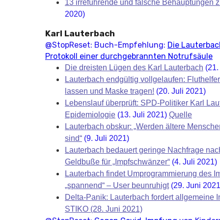
13 irreführende und falsche Behauptungen 
2020)
Karl Lauterbach
@StopReset: Buch-Empfehlung:
Die Lauterbac
Protokoll einer durchgebrannten Notrufsäule
Die dreisten Lügen des Karl Lauterbach
(21.
Lauterbach endgültig vollgelaufen: Fluthelfer
lassen und Maske tragen!
(20. Juli 2021)
Lebenslauf überprüft: SPD-Politiker Karl Laut
Epidemiologie
(13. Juli 2021)
Quelle
Lauterbach obskur: „Werden ältere Menschen 
sind“
(9. Juli 2021)
Lauterbach bedauert geringe Nachfrage nach
Geldbuße für „Impfschwänzer“
(4. Juli 2021)
Lauterbach findet Umprogrammierung des 
„spannend“ – User beunruhigt
(29. Juni 2021
Delta-Panik: Lauterbach fordert allgemeine 
STIKO (28. Juni 2021)