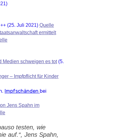
021)
++ (25. Juli 2021)
Quelle
aatsanwaltschaft ermittelt
elle
nd Medien schweigen es tot
(5.
er – Impfpflicht für Kinder
n.
Impfschänden
bei
 von Jens Spahn im
lle
auso testen, wie
ie auf.“, Jens Spahn,