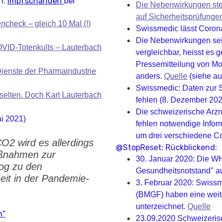
n.
Impfschänden
bei
Die Nebenwirkungen stei
auf Sicherheitsprüfunge
ncheck – gleich 10 Mal (!)
Swissmedic lässt Corona
Die Nebenwirkungen sei
OVID-Totenkults – Lauterbach
vergleichbar, heisst es
Pressemitteilung von Mo
 Dienste der Pharmaindustrie
anders.
Quelle
(siehe a
Swissmedic: Daten zur Si
selten. Doch Karl Lauterbach
fehlen (8. Dezember 202
Die schweizerische Arzn
i 2021)
fehlen notwendige Inform
um drei verschiedene C
O2 wird es allerdings
@StopReset: Rückblickend:
aßnahmen zur
30. Januar 2020: Die WHO
log zu den
Gesundheitsnotstand" a
eit in der Pandemie-
3. Februar 2020: Swissm
(BMGF) haben eine weit
unterzeichnet.
Quelle
n“
23.09.2020 Schweizeris