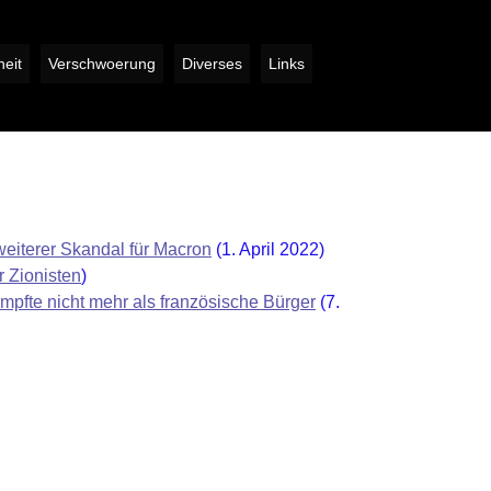
eit
Verschwoerung
Diverses
Links
weiterer Skandal für Macron
(1. April 2022)
r Zionisten
)
mpfte nicht mehr als französische Bürger
(7.