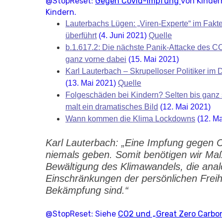
@StopReset:
Gegen Covid-Impfung
von Kinder
Kindern.
Lauterbachs Lügen: „Viren-Experte“ im Fakte
überführt
(4. Juni 2021)
Quelle
b.1.617.2: Die nächste Panik-Attacke des C
ganz vorne dabei
(15. Mai 2021)
Karl Lauterbach – Skrupelloser Politiker im
(13. Mai 2021)
Quelle
Folgeschäden bei Kindern? Selten bis ganz 
malt ein dramatisches Bild
(12. Mai 2021)
Wann kommen die Klima Lockdowns
(12. Ma
Karl Lauterbach: „Eine Impfung gegen C
niemals geben. Somit benötigen wir M
Bewältigung des Klimawandels, die ana
Einschränkungen der persönlichen Freih
Bekämpfung sind.“
@StopReset: Siehe
CO2 und „Great Zero Carbo