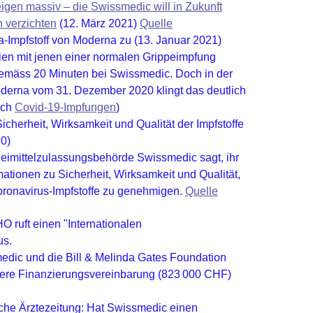
gen massiv – die Swissmedic will in Zukunft
n verzichten
(12. März 2021)
Quelle
-Impfstoff von Moderna zu (13. Januar 2021)
en mit jenen einer normalen Grippeimpfung
 gemäss 20 Minuten bei Swissmedic. Doch in der
derna vom 31. Dezember 2020 klingt das deutlich
uch
Covid-19-Impfungen
)
cherheit, Wirksamkeit und Qualität der Impfstoffe
0)
eimittelzulassungsbehörde Swissmedic sagt, ihr
ationen zu Sicherheit, Wirksamkeit und Qualität,
oronavirus-Impfstoffe zu genehmigen.
Quelle
 ruft einen "Internationalen
us.
edic und die Bill & Melinda Gates Foundation
ere Finanzierungsvereinbarung (823 000 CHF)
che Ärztezeitung: Hat Swissmedic einen