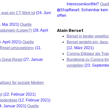
Interessenkonflikt?
Quel
@StopReset: Scheinbar kein I
 was ein CT-Wert ist
(24. Juni
offen
. Mai 2021)
Quelle
Alain Berset
uptungen (Lügen?)
(28. April
Berset in bester orwells
. April 2021)
Quelle
Berset gesteht ein, dass d
t Reset umzusetzen«
(11.
(12. März 2021)
Corona-Diktatur als Train
m Great Reset
(27. Januar
Bundesrat zu Corona-Imp
vorstellen
(23. Septembe
llianz für soziale Medien
el
(22. Februar 2021)
Gedenktag
(12. Februar 2021)
4. Januar 2021)
Quelle