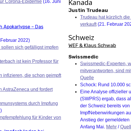
Kanada
zur Corona-Epidemie
(16. Juni
Justin Trudeau
Trudeau hat kürzlich d
verkauft
(21. Februar 20
h Apokarlypse – Das
Schweiz
 Februar 2022)
WEF & Klaus Schwab
 sollen sich gefälligst impfen
Swissmedic
erbach ist kein Professor für
Swissmedic-Experten, we
mitverantworten, sind mi
infizieren, die schon geimpft
Quelle
Schock: Rund 10.000 sc
 AstraZeneca und fordert
Eine Analyse offizieller
(SWPRS) ergab, dass all
Immunsystems durch Impfung
der Schweiz bereits von
)
ImpfNebenwirkungen aus
Impfempfehlung für Kinder von
Anstieg der gemeldeten
Anfang Mai.
Mehr
/
Quel